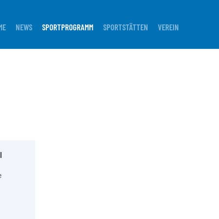
ME
NEWS
SPORTPROGRAMM
SPORTSTÄTTEN
VEREIN
I
e