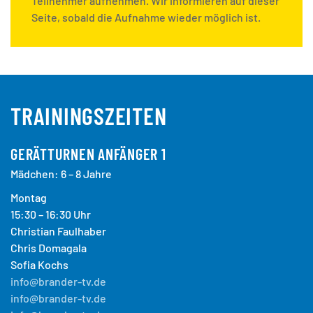
Teilnehmer aufnehmen. Wir informieren auf dieser
Seite, sobald die Aufnahme wieder möglich ist.
TRAININGSZEITEN
GERÄTTURNEN ANFÄNGER 1
Mädchen: 6 – 8 Jahre
Montag
15:30 – 16:30 Uhr
Christian Faulhaber
Chris Domagala
Sofia Kochs
info@brander-tv.de
info@brander-tv.de